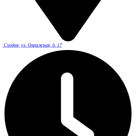
Сходня, ул. Овражная, д. 17