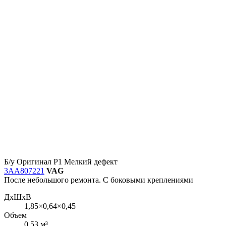
Б/у
Оригинал
Р1
Мелкий дефект
3AA807221
VAG
После небольшого ремонта. С боковыми креплениями
ДxШxВ
1,85×0,64×0,45
Объем
0,53 м³