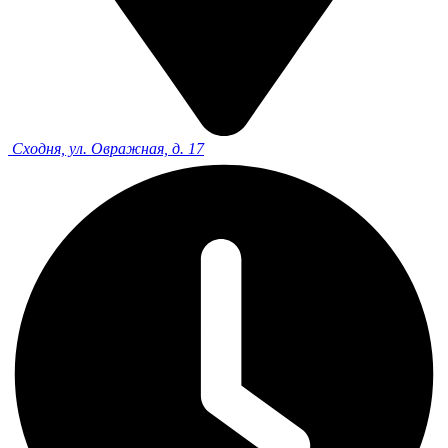
Сходня, ул. Овражная, д. 17