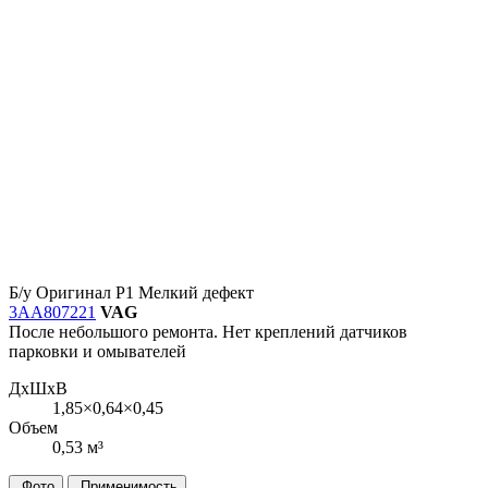
Б/у
Оригинал
Р1
Мелкий дефект
3AA807221
VAG
После небольшого ремонта. Нет креплений датчиков
парковки и омывателей
ДxШxВ
1,85×0,64×0,45
Объем
0,53 м³
Фото
Применимость