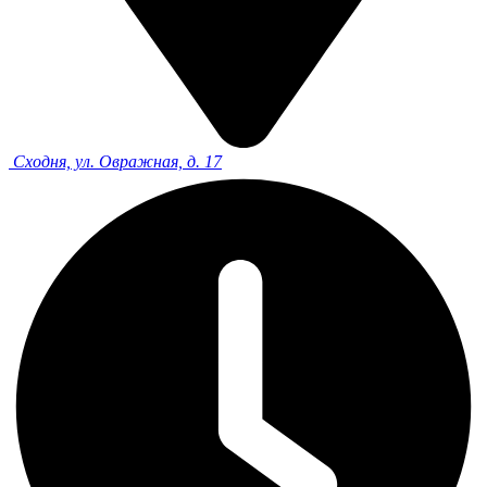
Сходня, ул. Овражная, д. 17