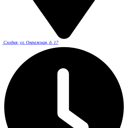
Сходня, ул. Овражная, д. 17