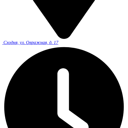
Сходня, ул. Овражная, д. 17