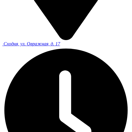
Сходня, ул. Овражная, д. 17