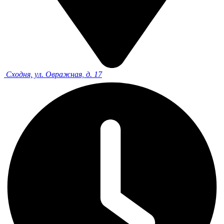
Сходня, ул. Овражная, д. 17