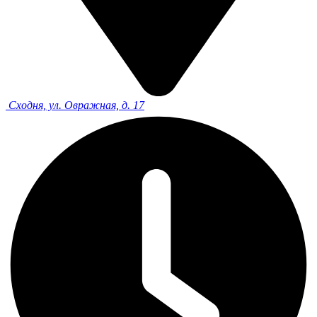
Сходня, ул. Овражная, д. 17