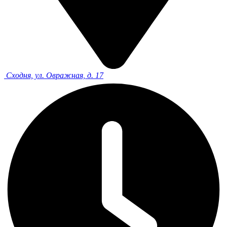
Сходня, ул. Овражная, д. 17