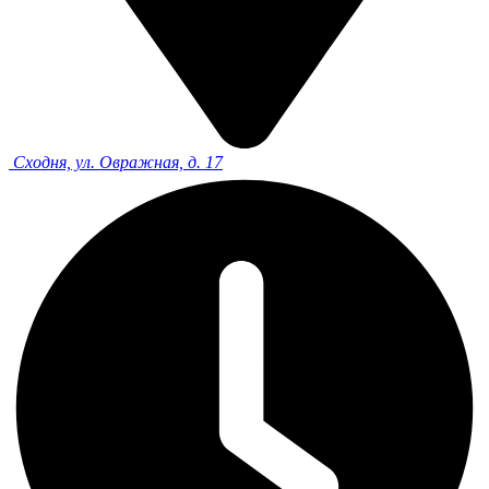
Сходня, ул. Овражная, д. 17