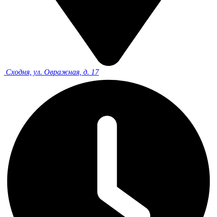
Сходня, ул. Овражная, д. 17