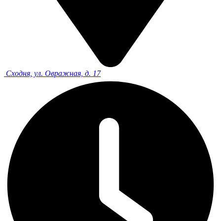
Сходня, ул. Овражная, д. 17