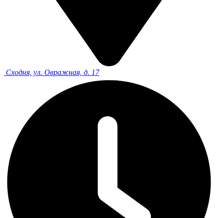
Сходня, ул. Овражная, д. 17