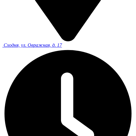
Сходня, ул. Овражная, д. 17