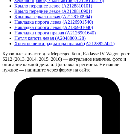
Зеркало правое, 7 контактов (A2128105216)
Крыло переднее левое (A2128810101)
Крыло переднее левое (A2128810901)
Крышка зеркала левая (A2128100964)
Накладка порога левая (A2126901540)
Накладка порога левая (A2136901040)
Накладка порога правая (A2126901640)
Петля капота левая (A2048800128)
Хром решетки радиатора правый (A2128852421)
Кузовные запчасти для Мерседес Бенц E-klasse IV Wagon рест.
S212 (2013, 2014, 2015, 2016) — актуальное наличие, фото и
описание каждой детали. Доставка в регионы. Не нашли
нужное — напишите через форму на сайте.