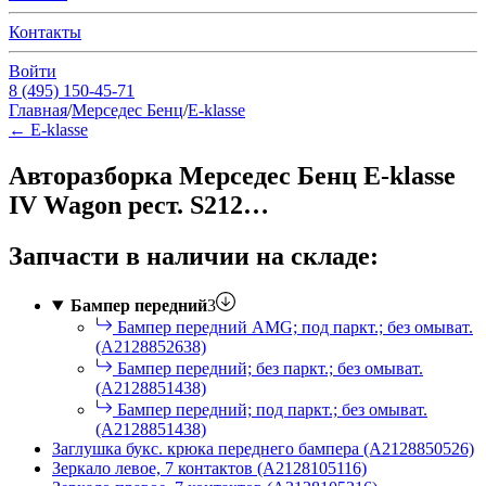
Контакты
Войти
8 (495) 150-45-71
Главная
/
Мерседес Бенц
/
E-klasse
←
E-klasse
Авторазборка Мерседес Бенц E-klasse
IV Wagon рест. S212…
Запчасти в наличии на складе:
Бампер передний
3
Бампер передний AMG; под паркт.; без омыват.
(A2128852638)
Бампер передний; без паркт.; без омыват.
(A2128851438)
Бампер передний; под паркт.; без омыват.
(A2128851438)
Заглушка букс. крюка переднего бампера (A2128850526)
Зеркало левое, 7 контактов (A2128105116)