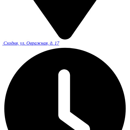
Сходня, ул. Овражная, д. 17