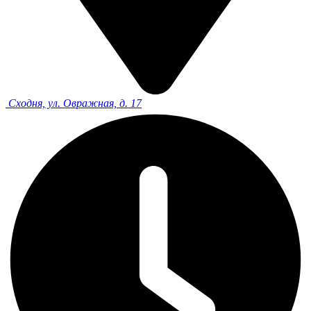
Сходня, ул. Овражная, д. 17