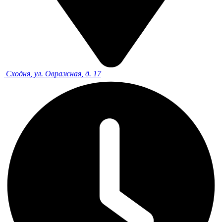
Сходня, ул. Овражная, д. 17