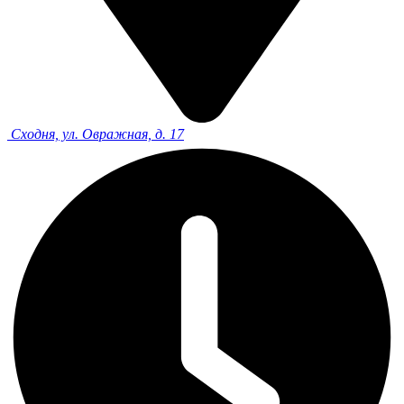
Сходня, ул. Овражная, д. 17