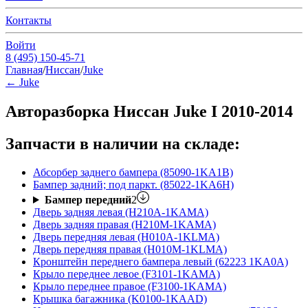
Контакты
Войти
8 (495) 150-45-71
Главная
/
Ниссан
/
Juke
←
Juke
Авторазборка Ниссан Juke I 2010-2014
Запчасти в наличии на складе:
Абсорбер заднего бампера (85090-1KA1B)
Бампер задний; под паркт. (85022-1KA6H)
Бампер передний
2
Дверь задняя левая (H210A-1KAMA)
Дверь задняя правая (H210M-1KAMA)
Дверь передняя левая (H010A-1KLMA)
Дверь передняя правая (H010M-1KLMA)
Кронштейн переднего бампера левый (62223 1KA0A)
Крыло переднее левое (F3101-1KAMA)
Крыло переднее правое (F3100-1KAMA)
Крышка багажника (K0100-1KAAD)