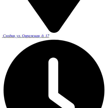
Сходня, ул. Овражная, д. 17