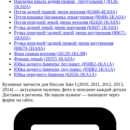
Накладка крыла задняя правая , треугольник (78126-
1KA0A)
Петля задней правой двери верхняя (82400-4EA0A)
Петля крышки багажника левая=правая (90400-1KA0A)
Петля передней левой двери верхняя (82420-1KA0A)
Ручка задней левой двери наружняя (82607-1KA0A)
Ручка передней=задней левой двери внутренняя (80671-
1HA0A)
Ручка передней=задней правой двери внутренняя
(80670-1HA0A)
Фара правая верхняя (26120-1KL0B)
Фонарь левый (26555 1KA0A)
Юбка заднего бампера; без паркт. (850B2-1KA1A)
Юбка заднего бампера; под паркт. (850B2-1KA1A)
Юбка переднего бампера (62026-1KA1A)
Кузовные запчасти для Ниссан Juke I (2010, 2011, 2012, 2013,
2014) — актуальное наличие, фото и описание каждой детали.
Доставка в регионы. Не нашли нужное — напишите через
форму на сайте.