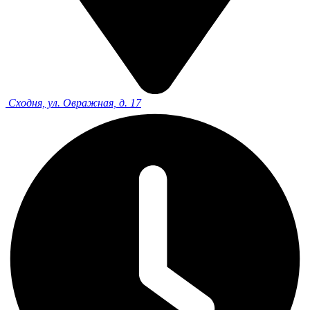
Сходня, ул. Овражная, д. 17