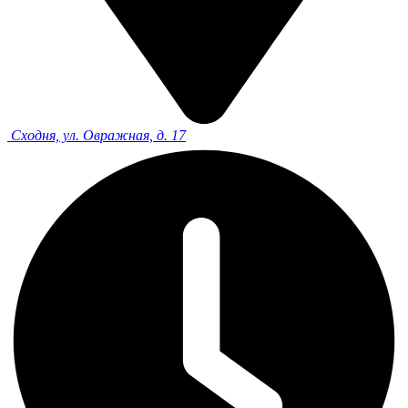
Сходня, ул. Овражная, д. 17