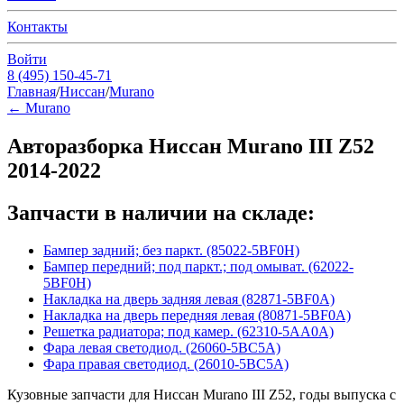
Контакты
Войти
8 (495) 150-45-71
Главная
/
Ниссан
/
Murano
←
Murano
Авторазборка Ниссан Murano III Z52
2014-2022
Запчасти в наличии на складе:
Бампер задний; без паркт. (85022-5BF0H)
Бампер передний; под паркт.; под омыват. (62022-
5BF0H)
Накладка на дверь задняя левая (82871-5BF0A)
Накладка на дверь передняя левая (80871-5BF0A)
Решетка радиатора; под камер. (62310-5AA0A)
Фара левая светодиод. (26060-5BC5A)
Фара правая светодиод. (26010-5BC5A)
Кузовные запчасти для Ниссан Murano III Z52, годы выпуска с