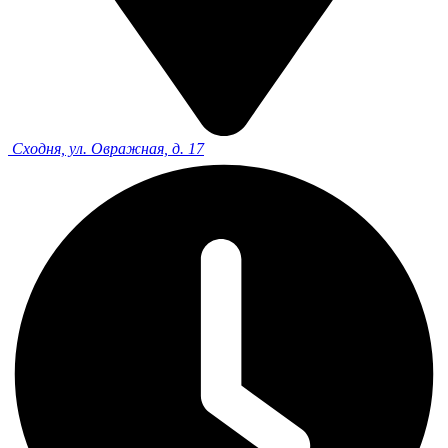
Сходня, ул. Овражная, д. 17