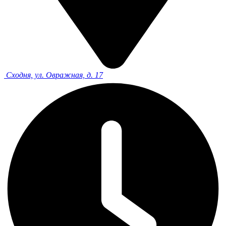
Сходня, ул. Овражная, д. 17