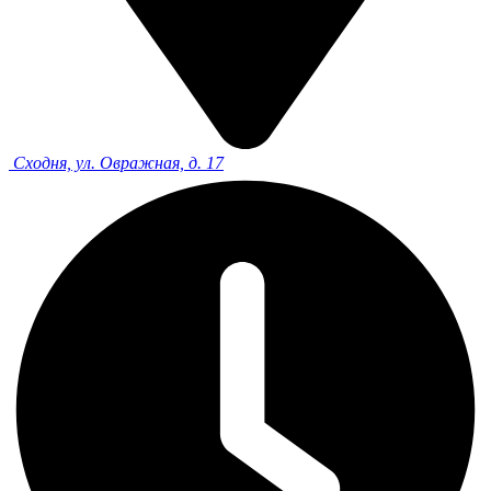
Сходня, ул. Овражная, д. 17