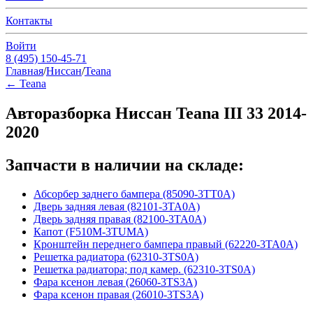
Контакты
Войти
8 (495) 150-45-71
Главная
/
Ниссан
/
Teana
←
Teana
Авторазборка Ниссан Teana III 33 2014-
2020
Запчасти в наличии на складе:
Абсорбер заднего бампера (85090-3TT0A)
Дверь задняя левая (82101-3TA0A)
Дверь задняя правая (82100-3TA0A)
Капот (F510M-3TUMA)
Кронштейн переднего бампера правый (62220-3TA0A)
Решетка радиатора (62310-3TS0A)
Решетка радиатора; под камер. (62310-3TS0A)
Фара ксенон левая (26060-3TS3A)
Фара ксенон правая (26010-3TS3A)