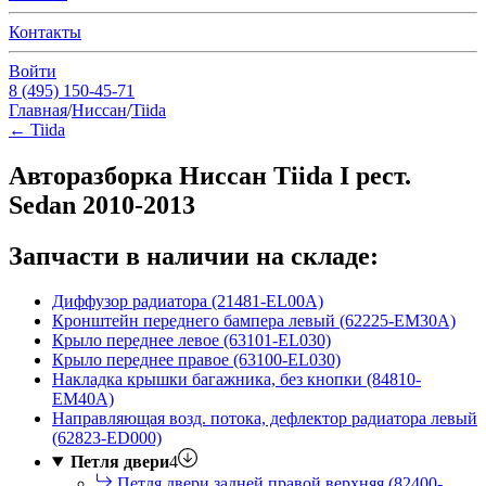
Контакты
Войти
8 (495) 150-45-71
Главная
/
Ниссан
/
Tiida
←
Tiida
Авторазборка Ниссан Tiida I рест.
Sedan 2010-2013
Запчасти в наличии на складе:
Диффузор радиатора (21481-EL00A)
Кронштейн переднего бампера левый (62225-EM30A)
Крыло переднее левое (63101-EL030)
Крыло переднее правое (63100-EL030)
Накладка крышки багажника, без кнопки (84810-
EM40A)
Направляющая возд. потока, дефлектор радиатора левый
(62823-ED000)
Петля двери
4
Петля двери задней правой верхняя (82400-