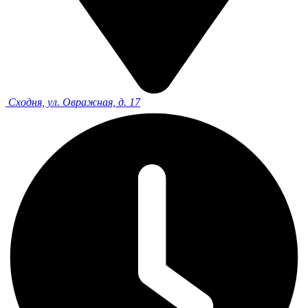
Сходня, ул. Овражная, д. 17