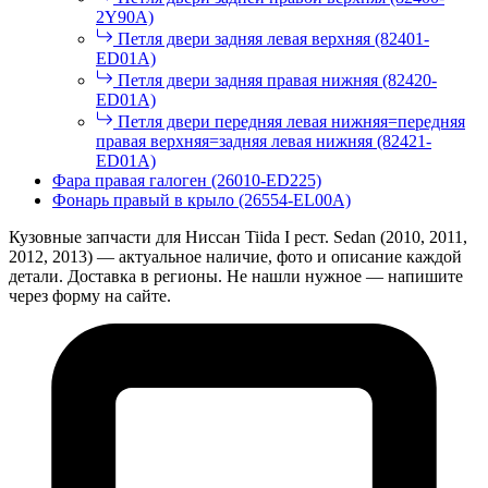
2Y90A)
Петля двери задняя левая верхняя (82401-
ED01A)
Петля двери задняя правая нижняя (82420-
ED01A)
Петля двери передняя левая нижняя=передняя
правая верхняя=задняя левая нижняя (82421-
ED01A)
Фара правая галоген (26010-ED225)
Фонарь правый в крыло (26554-EL00A)
Кузовные запчасти для Ниссан Tiida I рест. Sedan (2010, 2011,
2012, 2013) — актуальное наличие, фото и описание каждой
детали. Доставка в регионы. Не нашли нужное — напишите
через форму на сайте.