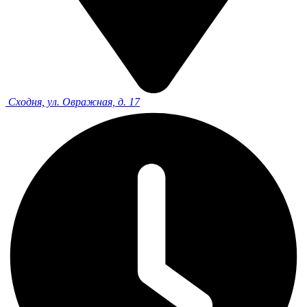
Сходня, ул. Овражная, д. 17