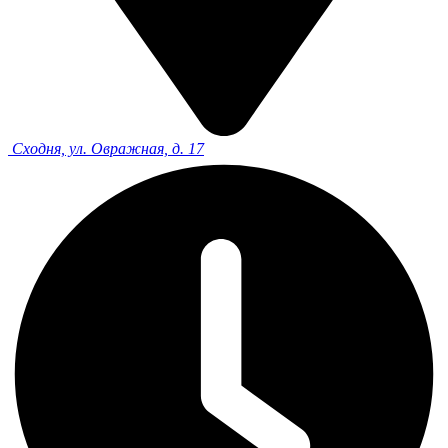
Сходня, ул. Овражная, д. 17