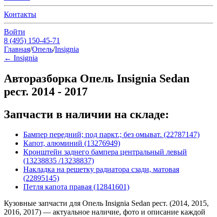
Контакты
Войти
8 (495) 150-45-71
Главная
/
Опель
/
Insignia
←
Insignia
Авторазборка Опель Insignia Sedan
рест. 2014 - 2017
Запчасти в наличии на складе:
Бампер передний; под паркт.; без омыват. (22787147)
Капот, алюминий (13276949)
Кронштейн заднего бампера центральный левый
(13238835 /13238837)
Накладка на решетку радиатора сзади, матовая
(22895145)
Петля капота правая (12841601)
Кузовные запчасти для Опель Insignia Sedan рест. (2014, 2015,
2016, 2017) — актуальное наличие, фото и описание каждой