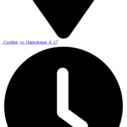
Сходня, ул. Овражная, д. 17