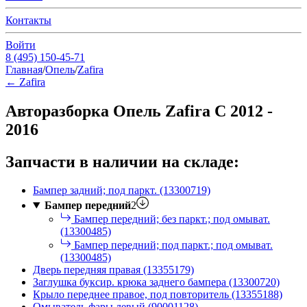
Контакты
Войти
8 (495) 150-45-71
Главная
/
Опель
/
Zafira
←
Zafira
Авторазборка Опель Zafira С 2012 -
2016
Запчасти в наличии на складе:
Бампер задний; под паркт. (13300719)
Бампер передний
2
Бампер передний; без паркт.; под омыват.
(13300485)
Бампер передний; под паркт.; под омыват.
(13300485)
Дверь передняя правая (13355179)
Заглушка буксир. крюка заднего бампера (13300720)
Крыло переднее правое, под повторитель (13355188)
Омыватель фары левый (90001128)