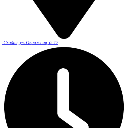
Сходня, ул. Овражная, д. 17