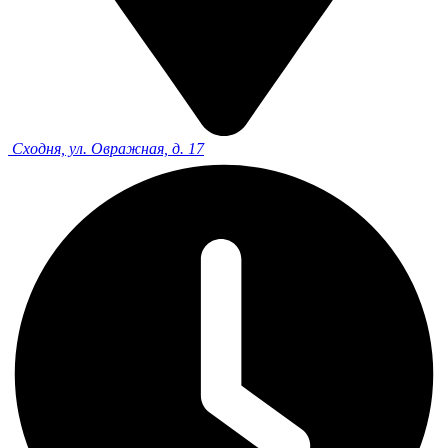
Сходня, ул. Овражная, д. 17