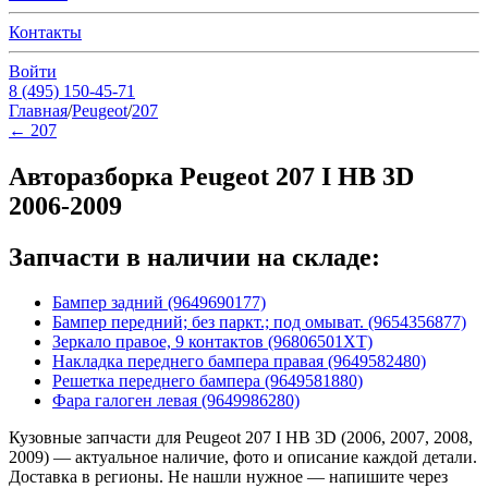
Контакты
Войти
8 (495) 150-45-71
Главная
/
Peugeot
/
207
←
207
Авторазборка Peugeot 207 I HB 3D
2006-2009
Запчасти в наличии на складе:
Бампер задний (9649690177)
Бампер передний; без паркт.; под омыват. (9654356877)
Зеркало правое, 9 контактов (96806501XT)
Накладка переднего бампера правая (9649582480)
Решетка переднего бампера (9649581880)
Фара галоген левая (9649986280)
Кузовные запчасти для Peugeot 207 I HB 3D (2006, 2007, 2008,
2009) — актуальное наличие, фото и описание каждой детали.
Доставка в регионы. Не нашли нужное — напишите через