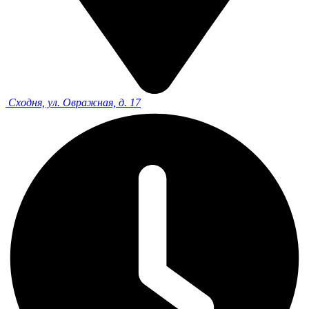
Сходня, ул. Овражная, д. 17