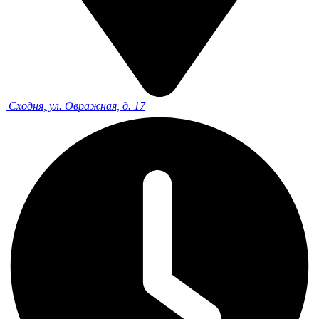
Сходня, ул. Овражная, д. 17