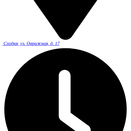
Сходня, ул. Овражная, д. 17