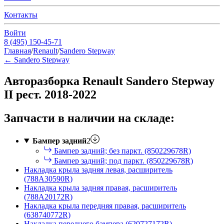
Контакты
Войти
8 (495) 150-45-71
Главная
/
Renault
/
Sandero Stepway
←
Sandero Stepway
Авторазборка Renault Sandero Stepway
II рест. 2018-2022
Запчасти в наличии на складе:
Бампер задний
2
Бампер задний; без паркт. (850229678R)
Бампер задний; под паркт. (850229678R)
Накладка крыла задняя левая, расширитель
(788A30590R)
Накладка крыла задняя правая, расширитель
(788A20172R)
Накладка крыла передняя правая, расширитель
(638740772R)
Накладка переднего бампера (620727172R)