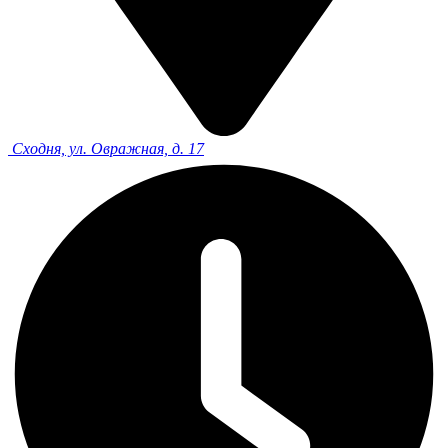
Сходня, ул. Овражная, д. 17