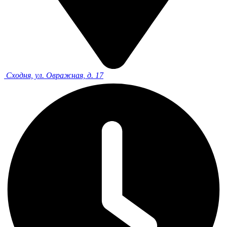
Сходня, ул. Овражная, д. 17