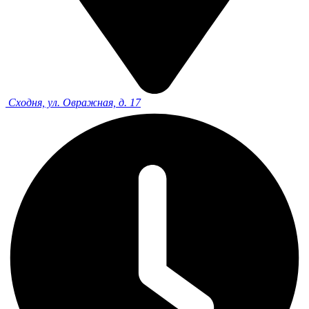
Сходня, ул. Овражная, д. 17