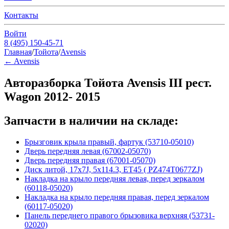
Контакты
Войти
8 (495) 150-45-71
Главная
/
Тойота
/
Avensis
←
Avensis
Авторазборка Тойота Avensis III рест.
Wagon 2012- 2015
Запчасти в наличии на складе:
Брызговик крыла правый, фартук (53710-05010)
Дверь передняя левая (67002-05070)
Дверь передняя правая (67001-05070)
Диск литой, 17x7J, 5x114.3, ET45 ( PZ474T0677ZJ)
Накладка на крыло передняя левая, перед зеркалом
(60118-05020)
Накладка на крыло передняя правая, перед зеркалом
(60117-05020)
Панель переднего правого брызовика верхняя (53731-
02020)