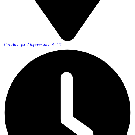
Сходня, ул. Овражная, д. 17