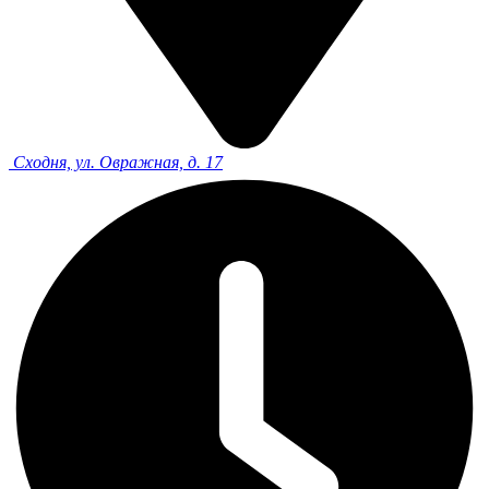
Сходня, ул. Овражная, д. 17