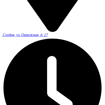
Сходня, ул. Овражная, д. 17