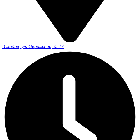
Сходня, ул. Овражная, д. 17