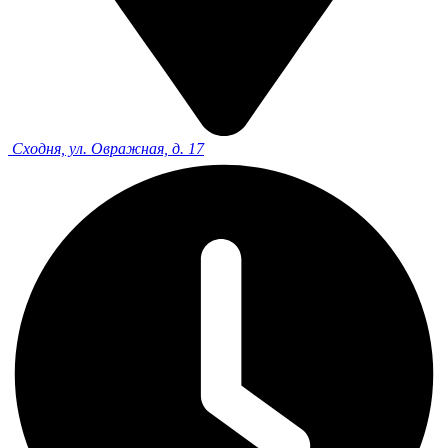
Сходня, ул. Овражная, д. 17