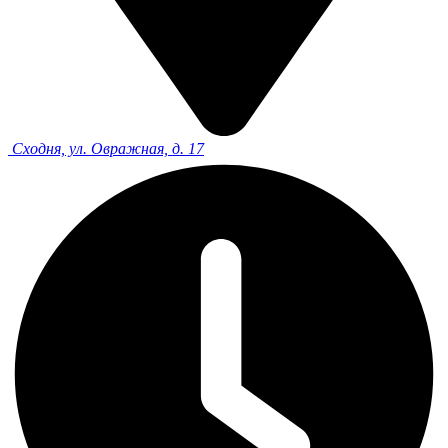
Сходня, ул. Овражная, д. 17