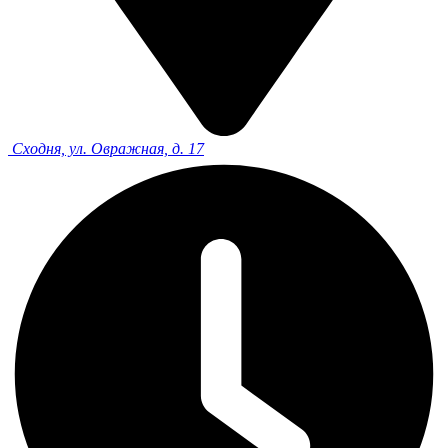
Сходня, ул. Овражная, д. 17