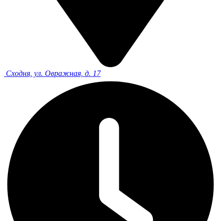
Сходня, ул. Овражная, д. 17