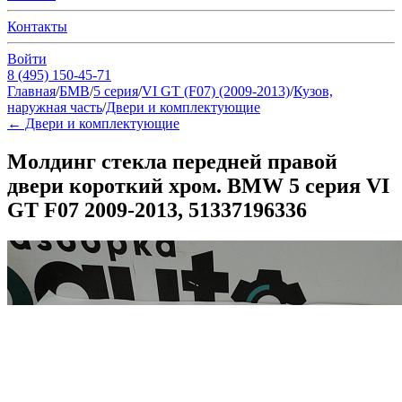
Контакты
Войти
8 (495) 150-45-71
Главная
/
БМВ
/
5 серия
/
VI GT (F07) (2009-2013)
/
Кузов,
наружная часть
/
Двери и комплектующие
←
Двери и комплектующие
Молдинг стекла передней правой
двери короткий хром. BMW 5 серия VI
GT F07 2009-2013, 51337196336