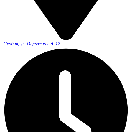
Сходня, ул. Овражная, д. 17