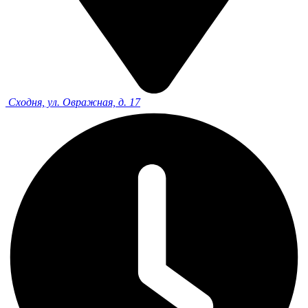
Сходня, ул. Овражная, д. 17