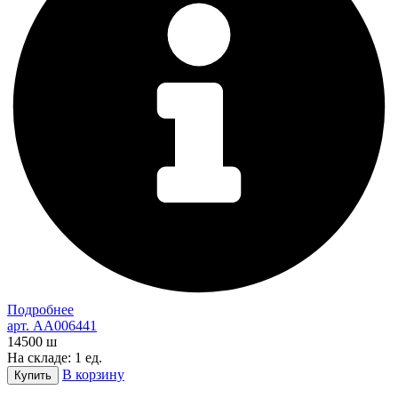
Подробнее
арт. AA006441
14500
ш
На складе: 1 ед.
В корзину
Купить