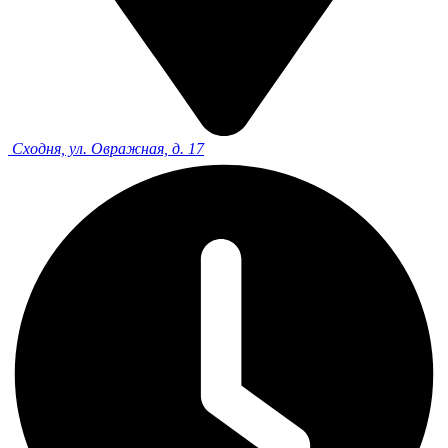
Сходня, ул. Овражная, д. 17