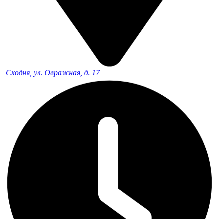
Сходня, ул. Овражная, д. 17