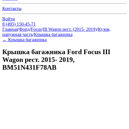
Контакты
Войти
8 (495) 150-45-71
Главная
/
Форд
/
Focus
/
III Wagon рест. (2015- 2019)
/
Кузов,
наружная часть
/
Крышка багажника
←
Крышка багажника
Крышка багажника Ford Focus III
Wagon рест. 2015- 2019,
BM51N431F78AB